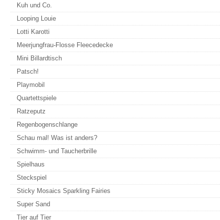
Kuh und Co.
Looping Louie
Lotti Karotti
Meerjungfrau-Flosse Fleecedecke
Mini Billardtisch
Patsch!
Playmobil
Quartettspiele
Ratzeputz
Regenbogenschlange
Schau mal! Was ist anders?
Schwimm- und Taucherbrille
Spielhaus
Steckspiel
Sticky Mosaics Sparkling Fairies
Super Sand
Tier auf Tier