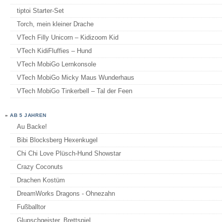
tiptoi Starter-Set
Torch, mein kleiner Drache
VTech Filly Unicorn – Kidizoom Kid
VTech KidiFluffies – Hund
VTech MobiGo Lernkonsole
VTech MobiGo Micky Maus Wunderhaus
VTech MobiGo Tinkerbell – Tal der Feen
»
AB 5 JAHREN
Au Backe!
Bibi Blocksberg Hexenkugel
Chi Chi Love Plüsch-Hund Showstar
Crazy Coconuts
Drachen Kostüm
DreamWorks Dragons - Ohnezahn
Fußballtor
Glupschgeister, Brettspiel