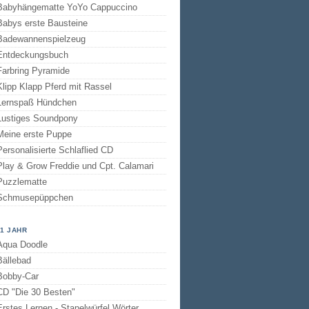
Babyhängematte YoYo Cappuccino
Babys erste Bausteine
Badewannenspielzeug
Entdeckungsbuch
Farbring Pyramide
Klipp Klapp Pferd mit Rassel
Lernspaß Hündchen
Lustiges Soundpony
Meine erste Puppe
Personalisierte Schlaflied CD
Play & Grow Freddie und Cpt. Calamari
Puzzlematte
Schmusepüppchen
 1 JAHR
Aqua Doodle
Bällebad
Bobby-Car
CD "Die 30 Besten"
Erstes Lernen - Stapelwürfel Wörter