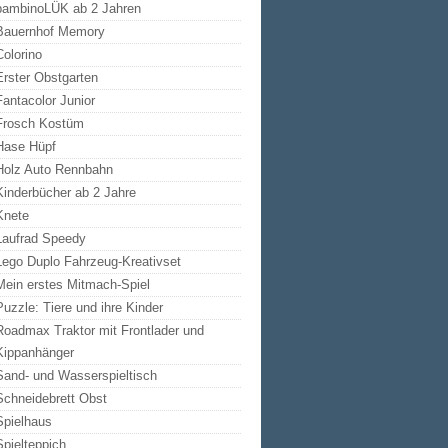
bambinoLÜK ab 2 Jahren
Bauernhof Memory
Colorino
Erster Obstgarten
Fantacolor Junior
Frosch Kostüm
Hase Hüpf
Holz Auto Rennbahn
Kinderbücher ab 2 Jahre
Knete
Laufrad Speedy
Lego Duplo Fahrzeug-Kreativset
Mein erstes Mitmach-Spiel
Puzzle: Tiere und ihre Kinder
Roadmax Traktor mit Frontlader und
Kippanhänger
Sand- und Wasserspieltisch
Schneidebrett Obst
Spielhaus
Spielteppich