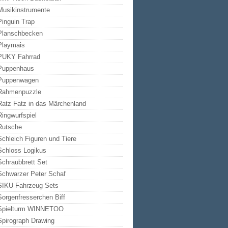
Musikinstrumente
Pinguin Trap
Planschbecken
Playmais
PUKY Fahrrad
Puppenhaus
Puppenwagen
Rahmenpuzzle
Ratz Fatz in das Märchenland
Ringwurfspiel
Rutsche
Schleich Figuren und Tiere
Schloss Logikus
Schraubbrett Set
Schwarzer Peter Schaf
SIKU Fahrzeug Sets
Sorgenfresserchen Biff
Spielturm WINNETOO
Spirograph Drawing