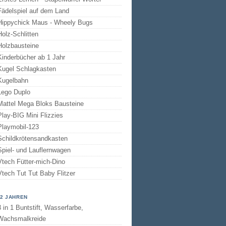
Fädelspiel auf dem Land
Hippychick Maus - Wheely Bugs
Holz-Schlitten
Holzbausteine
Kinderbücher ab 1 Jahr
Kugel Schlagkasten
Kugelbahn
Lego Duplo
Mattel Mega Bloks Bausteine
Play-BIG Mini Flizzies
Playmobil-123
Schildkrötensandkasten
Spiel- und Lauflernwagen
Vtech Fütter-mich-Dino
Vtech Tut Tut Baby Flitzer
 2 JAHREN
3 in 1 Buntstift, Wasserfarbe,
Wachsmalkreide