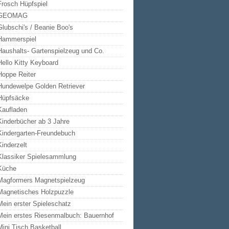
Frosch Hüpfspiel
GEOMAG
Glubschi's / Beanie Boo's
Hammerspiel
Haushalts- Gartenspielzeug und Co.
Hello Kitty Keyboard
Hoppe Reiter
Hundewelpe Golden Retriever
Hüpfsäcke
Kaufladen
Kinderbücher ab 3 Jahre
Kindergarten-Freundebuch
Kinderzelt
Klassiker Spielesammlung
Küche
Magformers Magnetspielzeug
Magnetisches Holzpuzzle
Mein erster Spieleschatz
Mein erstes Riesenmalbuch: Bauernhof
Mini Tisch Basketball