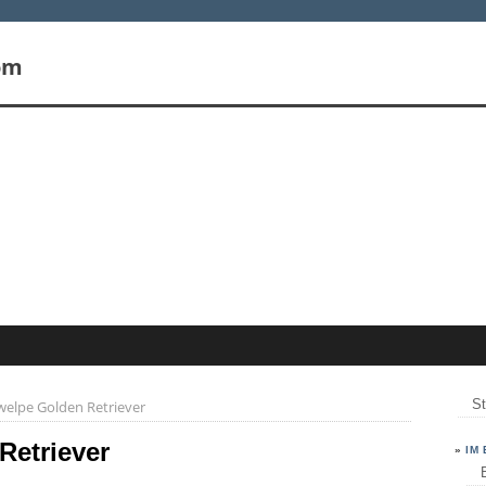
St
elpe Golden Retriever
etriever
»
IM