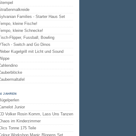
Stempel
Straßenmalkreide
Sylvanian Families - Starter Haus Set
Tempo, kleine Fische!
Tempo, kleine Schnecke!
Tisch-Flipper, Fussball, Bowling
VTech - Switch and Go Dinos
Weber Kugelgrill mit Licht und Sound
Wippe
Zahlendino
Zauberblöcke
Zaubermaltafel
 4 JAHREN
Bügelperlen
Camelot Junior
CD Volker Rosin Komm, Lass Uns Tanzen
Chaos im Kinderzimmer
Clics Tonne 175 Teile
Colour Workshop Magic Blopens Set