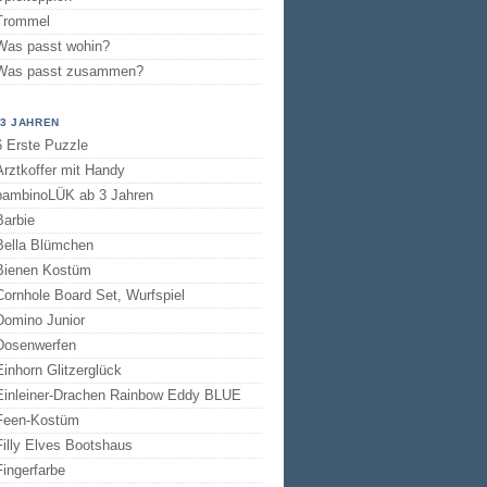
Trommel
Was passt wohin?
Was passt zusammen?
 3 JAHREN
6 Erste Puzzle
Arztkoffer mit Handy
bambinoLÜK ab 3 Jahren
Barbie
Bella Blümchen
Bienen Kostüm
Cornhole Board Set, Wurfspiel
Domino Junior
Dosenwerfen
Einhorn Glitzerglück
Einleiner-Drachen Rainbow Eddy BLUE
Feen-Kostüm
Filly Elves Bootshaus
Fingerfarbe