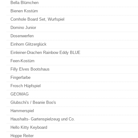
Bella Blümchen
Bienen Kostüm
Cornhole Board Set, Wurfspiel
Domino Junior
Dosenwerfen
Einhorn Glitzerglück
Einleiner-Drachen Rainbow Eddy BLUE
Feen-Kostüm
Filly Elves Bootshaus
Fingerfarbe
Frosch Hüpfspiel
GEOMAG
Glubschi's / Beanie Boo's
Hammerspiel
Haushalts- Gartenspielzeug und Co.
Hello Kitty Keyboard
Hoppe Reiter