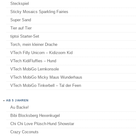
Steckspiel
Sticky Mosaics Sparkling Fairies
Super Sand
Tier auf Tier
tiptoi Starter-Set
Torch, mein kleiner Drache
VTech Filly Unicorn – Kidizoom Kid
VTech KidiFluffies – Hund
VTech MobiGo Lernkonsole
VTech MobiGo Micky Maus Wunderhaus
VTech MobiGo Tinkerbell – Tal der Feen
»
AB 5 JAHREN
Au Backe!
Bibi Blocksberg Hexenkugel
Chi Chi Love Plüsch-Hund Showstar
Crazy Coconuts