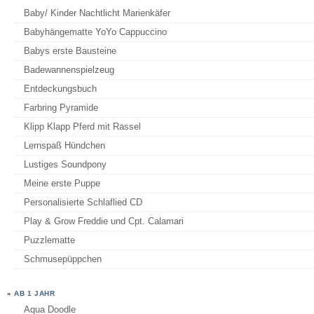
Baby/ Kinder Nachtlicht Marienkäfer
Babyhängematte YoYo Cappuccino
Babys erste Bausteine
Badewannenspielzeug
Entdeckungsbuch
Farbring Pyramide
Klipp Klapp Pferd mit Rassel
Lernspaß Hündchen
Lustiges Soundpony
Meine erste Puppe
Personalisierte Schlaflied CD
Play & Grow Freddie und Cpt. Calamari
Puzzlematte
Schmusepüppchen
»
AB 1 JAHR
Aqua Doodle