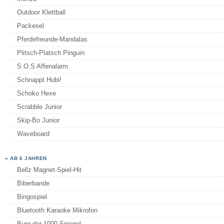
Outdoor Klettball
Packesel
Pferdefreunde-Mandalas
Plitsch-Platsch Pinguin
S.O.S Affenalarm
Schnappt Hubi!
Schoko Hexe
Scrabble Junior
Skip-Bo Junior
Waveboard
»
AB 6 JAHREN
Bellz Magnet-Spiel-Hit
Biberbande
Bingospiel
Bluetooth Karaoke Mikrofon
Burg der 1000 Spiegel