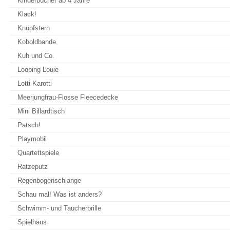
Kinderbücher ab 4 Jahre
Klack!
Knüpfstern
Koboldbande
Kuh und Co.
Looping Louie
Lotti Karotti
Meerjungfrau-Flosse Fleecedecke
Mini Billardtisch
Patsch!
Playmobil
Quartettspiele
Ratzeputz
Regenbogenschlange
Schau mal! Was ist anders?
Schwimm- und Taucherbrille
Spielhaus