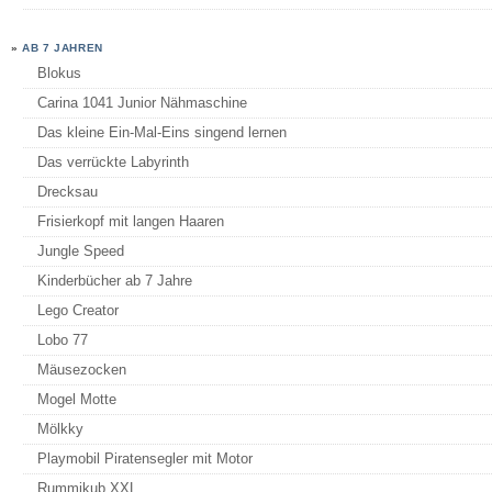
»
AB 7 JAHREN
Blokus
Carina 1041 Junior Nähmaschine
Das kleine Ein-Mal-Eins singend lernen
Das verrückte Labyrinth
Drecksau
Frisierkopf mit langen Haaren
Jungle Speed
Kinderbücher ab 7 Jahre
Lego Creator
Lobo 77
Mäusezocken
Mogel Motte
Mölkky
Playmobil Piratensegler mit Motor
Rummikub XXL