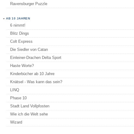
Ravensburger Puzzle
»
AB 10 JAHREN
6 nimmt!
Blitz Dings
Colt Express
Die Siedler von Catan
Einleiner-Drachen Delta Sport
Haste Worte?
Kinderbücher ab 10 Jahre
Knätsel - Was kann das sein?
LINQ
Phase 10
Stadt Land Vollpfosten
Wie ich die Welt sehe
Wizard