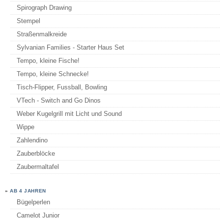
Spirograph Drawing
Stempel
Straßenmalkreide
Sylvanian Families - Starter Haus Set
Tempo, kleine Fische!
Tempo, kleine Schnecke!
Tisch-Flipper, Fussball, Bowling
VTech - Switch and Go Dinos
Weber Kugelgrill mit Licht und Sound
Wippe
Zahlendino
Zauberblöcke
Zaubermaltafel
»
AB 4 JAHREN
Bügelperlen
Camelot Junior