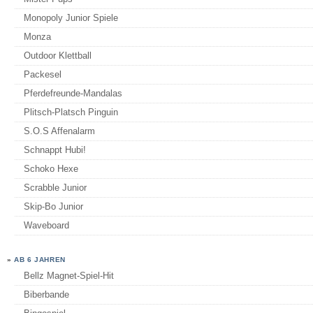
Monopoly Junior Spiele
Monza
Outdoor Klettball
Packesel
Pferdefreunde-Mandalas
Plitsch-Platsch Pinguin
S.O.S Affenalarm
Schnappt Hubi!
Schoko Hexe
Scrabble Junior
Skip-Bo Junior
Waveboard
»
AB 6 JAHREN
Bellz Magnet-Spiel-Hit
Biberbande