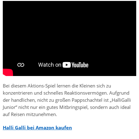
Bei diesem Aktions-Spiel lernen die Kleinen sich zu
konzentrieren und schnelles Reaktionsvermögen. Aufgrund
der handlichen, nicht zu großen Pappschachtel ist „HalliGalli
Junior“ nicht nur ein gutes Mitbringspiel, sondern auch ideal
auf Reisen mitzunehmen.
Halli Galli bei Amazon kaufen