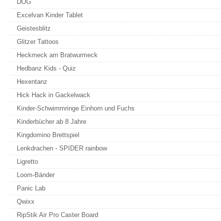
DOG
Excelvan Kinder Tablet
Geistesblitz
Glitzer Tattoos
Heckmeck am Bratwurmeck
Hedbanz Kids - Quiz
Hexentanz
Hick Hack in Gackelwack
Kinder-Schwimmringe Einhorn und Fuchs
Kinderbücher ab 8 Jahre
Kingdomino Brettspiel
Lenkdrachen - SPIDER rainbow
Ligretto
Loom-Bänder
Panic Lab
Qwixx
RipStik Air Pro Caster Board