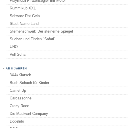
Playmobil Piratensegler mit Motor
Rummikub XXL
Schwarz Rot Gelb
Stadt-Name-Land
Sternenschweif: Der steinerne Spiegel
Suchen und Finden "Safari"
UNO
Voll Schaf
»
AB 8 JAHREN
3X4=Klatsch
Buch Schach für Kinder
Camel Up
Carcassonne
Crazy Race
Die Maulwurf Company
Dodelido