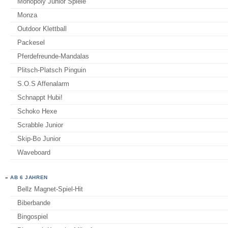
Monopoly Junior Spiele
Monza
Outdoor Klettball
Packesel
Pferdefreunde-Mandalas
Plitsch-Platsch Pinguin
S.O.S Affenalarm
Schnappt Hubi!
Schoko Hexe
Scrabble Junior
Skip-Bo Junior
Waveboard
»
AB 6 JAHREN
Bellz Magnet-Spiel-Hit
Biberbande
Bingospiel