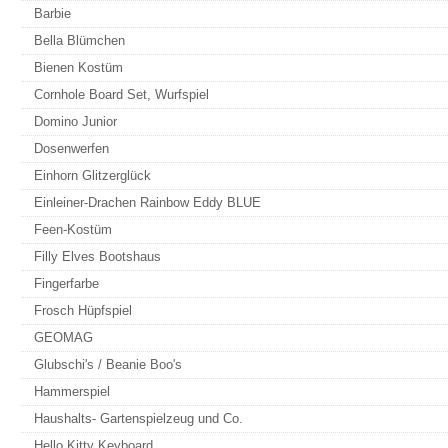
Barbie
Bella Blümchen
Bienen Kostüm
Cornhole Board Set, Wurfspiel
Domino Junior
Dosenwerfen
Einhorn Glitzerglück
Einleiner-Drachen Rainbow Eddy BLUE
Feen-Kostüm
Filly Elves Bootshaus
Fingerfarbe
Frosch Hüpfspiel
GEOMAG
Glubschi's / Beanie Boo's
Hammerspiel
Haushalts- Gartenspielzeug und Co.
Hello Kitty Keyboard