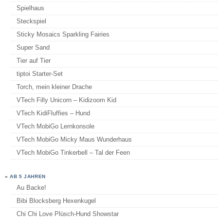
Spielhaus
Steckspiel
Sticky Mosaics Sparkling Fairies
Super Sand
Tier auf Tier
tiptoi Starter-Set
Torch, mein kleiner Drache
VTech Filly Unicorn – Kidizoom Kid
VTech KidiFluffies – Hund
VTech MobiGo Lernkonsole
VTech MobiGo Micky Maus Wunderhaus
VTech MobiGo Tinkerbell – Tal der Feen
»
AB 5 JAHREN
Au Backe!
Bibi Blocksberg Hexenkugel
Chi Chi Love Plüsch-Hund Showstar